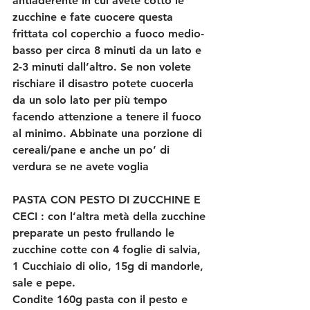
antiaderente in cui avete cotto le 
zucchine e fate cuocere questa 
frittata col coperchio a fuoco medio-
basso per circa 8 minuti da un lato e 
2-3 minuti dall’altro. Se non volete 
rischiare il disastro potete cuocerla 
da un solo lato per più tempo 
facendo attenzione a tenere il fuoco 
al minimo. Abbinate una porzione di 
cereali/pane e anche un po’ di 
verdura se ne avete voglia
PASTA CON PESTO DI ZUCCHINE E 
CECI : con l’altra metà della zucchine 
preparate un pesto frullando le 
zucchine cotte con 4 foglie di salvia, 
1 Cucchiaio di olio, 15g di mandorle, 
sale e pepe.
Condite 160g pasta con il pesto e 