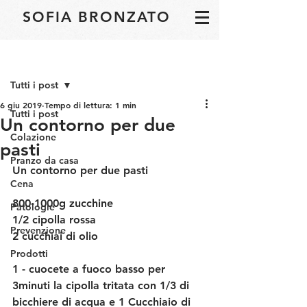
SOFIA BRONZATO
Post
Tutti i post
6 giu 2019
Tempo di lettura: 1 min
Tutti i post
Un contorno per due
Colazione
pasti
Pranzo da casa
Un contorno per due pasti
Cena
800-1000g zucchine
Patologie
1/2 cipolla rossa
Prevenzione
2 cucchiai di olio
Prodotti
1 - cuocete a fuoco basso per 
3minuti la cipolla tritata con 1/3 di 
bicchiere di acqua e 1 Cucchiaio di 