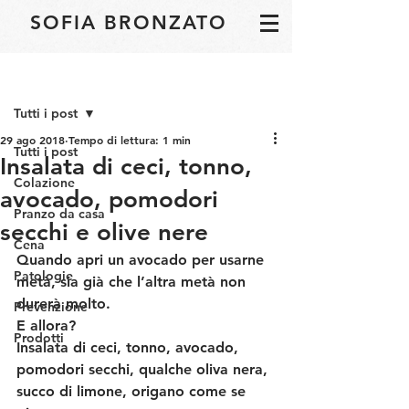
SOFIA BRONZATO
Post
Tutti i post
29 ago 2018
Tempo di lettura: 1 min
Tutti i post
Insalata di ceci, tonno,
Colazione
avocado, pomodori
Pranzo da casa
secchi e olive nere
Cena
Quando apri un avocado per usarne 
Patologie
metà, sia già che l’altra metà non 
durerà molto.
Prevenzione
E allora?
Prodotti
Insalata di ceci, tonno, avocado, 
pomodori secchi, qualche oliva nera, 
succo di limone, origano come se 