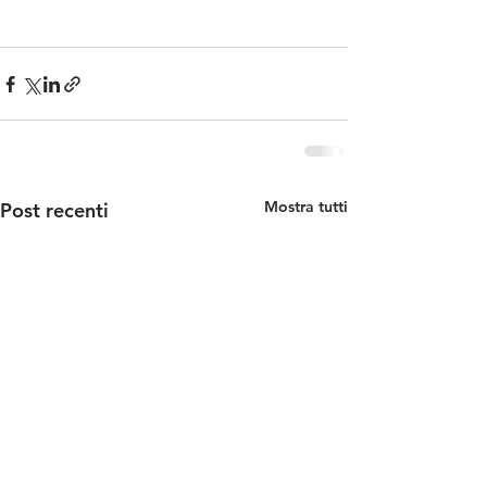
#cheackpeas
#cucina
#healthy
#mum
#food
#pornfood
#friday
#tahin
Mostra tutti
Post recenti