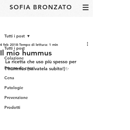
SOFIA BRONZATO
Post
Tutti i post
4 feb 2018
Tempo di lettura: 1 min
Tutti i post
Il mio hummus
Colazione
La ricetta che uso più spesso per 
Pranzo da casa
l’hummus (salvatela subito!)✨
Cena
Patologie
Prevenzione
Prodotti