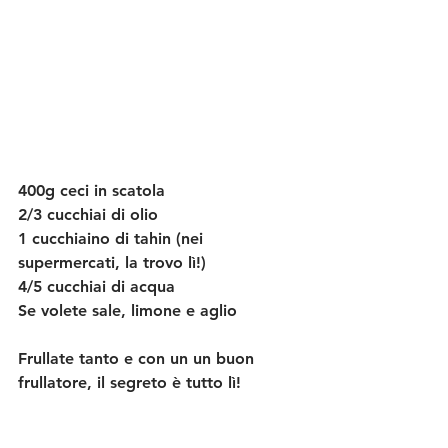
400g ceci in scatola
2/3 cucchiai di olio
1 cucchiaino di tahin (nei 
supermercati, la trovo lì!)
4/5 cucchiai di acqua
Se volete sale, limone e aglio
Frullate tanto e con un un buon 
frullatore, il segreto è tutto lì!
#hummus
#ricetta
#veg
#ceci