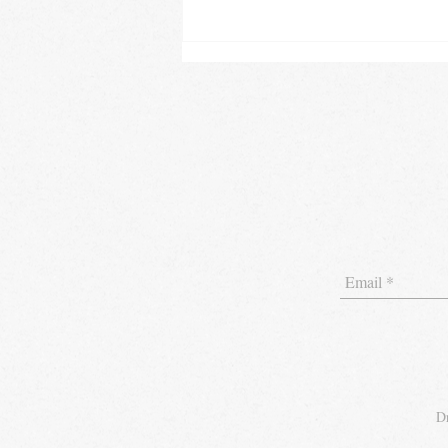
Lasagna al radicchio
D