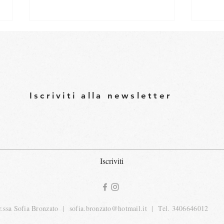
Iscriviti alla newsletter
Caro
Pesto di bucce di carote e
nocciole
Iscriviti
r.ssa Sofia Bronzato |
sofia.bronzato@hotmail.it
| Tel. 3406646012