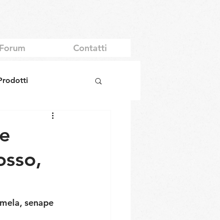
Forum
Contatti
Prodotti
 e
osso,
 mela, senape 