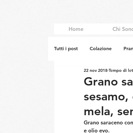
Home
Chi Son
Tutti i post
Colazione
Pra
22 nov 2018
Tempo di let
Grano sa
sesamo, c
mela, se
Grano saraceno con 
e olio evo. 